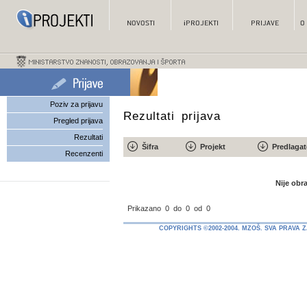
Poziv za prijavu
Rezultati prijava
Pregled prijava
Rezultati
Šifra
Projekt
Predlagat
Recenzenti
Nije obra
Prikazano
0
do
0
od
0
COPYRIGHTS ©2002-2004. MZOŠ. SVA PRAVA 