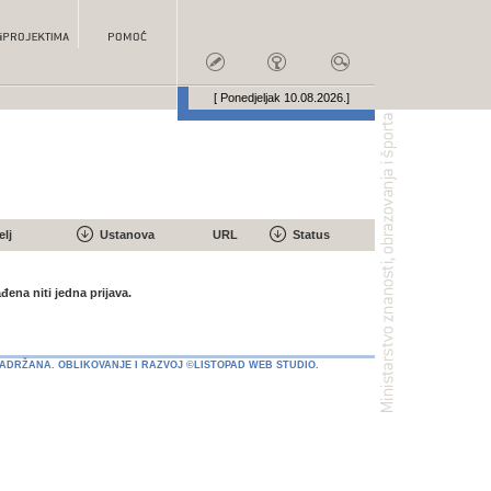
[ Ponedjeljak 10.08.2026.]
elj
Ustanova
URL
Status
đena niti jedna prijava.
ZADRŽANA.
OBLIKOVANJE I RAZVOJ ©LISTOPAD WEB STUDIO.