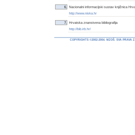
6.
Nacionalni informacijski sustav knjižnica Hr
http://www.niska.hr
7.
Hrvatska znanstvena bibliografija
http://bib.irb.hr/
COPYRIGHTS ©2002-2004. MZOŠ. SVA PRAVA 