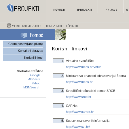
Često postavljana pitanja
Korisni linkovi
Kontaktni obrazac
Korisni linkovi
1.
Virtualno sveučilište
http://www.mzos.hr/virtus
Globalne tražilice
Google
2.
Ministarstvo znanosti, obrazovanja i športa
AltaVista
http://www.mzos.hr
Yahoo
MSNSearch
3.
Sveučilišni računalski centar SRCE
http://www.srce.hr
4.
CARNet
http://www.carnet.hr
5.
Sustav znanstvenih informacija
http://www.szi.hr/