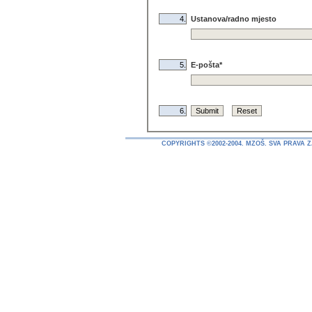
4.
Ustanova/radno mjesto
5.
E-pošta*
6.
COPYRIGHTS ©2002-2004. MZOŠ. SVA PRAVA 