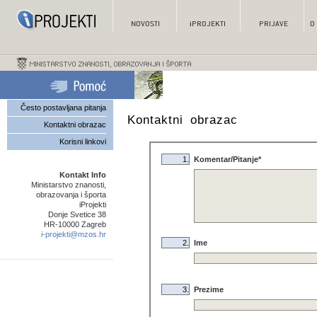
Često postavljana pitanja
Kontaktni obrazac
Kontaktni obrazac
Korisni linkovi
1.
Komentar/Pitanje*
Kontakt Info
Ministarstvo znanosti,
obrazovanja i športa
iProjekti
Donje Svetice 38
HR-10000 Zagreb
i-projekti@mzos.hr
2.
Ime
3.
Prezime