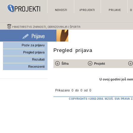
Poziv za prijavu
Pregled prijava
Pregled prijava
Rezultati
Šifra
Projekt
Recenzenti
U ovoj godini još nem
Prikazano
0
do
0
od
0
COPYRIGHTS ©2002-2004. MZOŠ. SVA PRAVA 