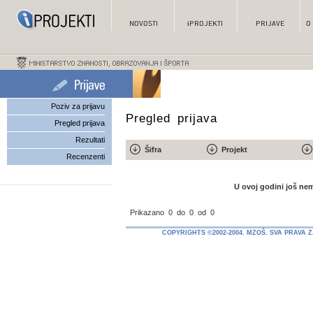
Poziv za prijavu
Pregled prijava
Pregled prijava
Rezultati
Šifra
Projekt
Recenzenti
U ovoj godini još nem
Prikazano
0
do
0
od
0
COPYRIGHTS ©2002-2004. MZOŠ. SVA PRAVA 