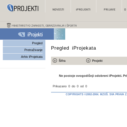
Pregled
Pregled iProjekata
Pretraživanje
Arhiv iProjekata
Šifra
Projekt
Ne postoje ovogodišnji odobreni iProjekti. Pr
Prikazano
0
do
0
od
0
COPYRIGHTS ©2002-2004. MZOŠ. SVA PRAVA 