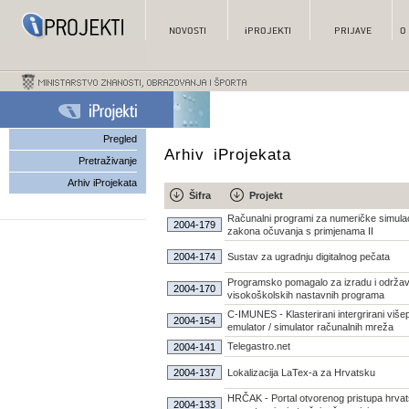
Pregled
Arhiv iProjekata
Pretraživanje
Arhiv iProjekata
Šifra
Projekt
Računalni programi za numeričke simulac
2004-179
zakona očuvanja s primjenama II
2004-174
Sustav za ugradnju digitalnog pečata
Programsko pomagalo za izradu i održa
2004-170
visokoškolskih nastavnih programa
C-IMUNES - Klasterirani intergrirani više
2004-154
emulator / simulator računalnih mreža
Telegastro.net
2004-141
2004-137
Lokalizacija LaTex-a za Hrvatsku
HRČAK - Portal otvorenog pristupa hrva
2004-133