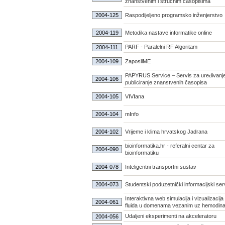
znanstvenim i stručnim časopisima
2004-125
Raspodijeljeno programsko inženjerstvo
2004-119
Metodika nastave informatike online
PARF - Paralelni RF Algoritam
2004-111
2004-109
ZaposliME
PAPYRUS Service – Servis za uređivanje
2004-106
publiciranje znanstvenih časopisa
2004-105
VIVIana
2004-104
mInfo
2004-102
Vrijeme i klima hrvatskog Jadrana
bioinformatika.hr - referalni centar za
2004-090
bioinformatiku
2004-078
Inteligentni transportni sustav
2004-073
Studentski poduzetnički informacijski ser
Interaktivna web simulacija i vizualizacija
2004-061
fluida u domenama vezanim uz hemodin
Udaljeni eksperimenti na akceleratoru
2004-056