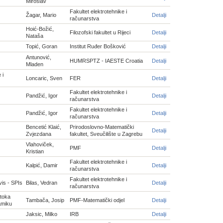
Miroslav
Fakultet elektrotehnike i
Žagar, Mario
Detalji
računarstva
Hoić-Božić,
Filozofski fakultet u Rijeci
Detalji
Nataša
Topić, Goran
Institut Ruđer Bošković
Detalji
Antunović,
HUMRSPTZ - IAESTE Croatia
Detalji
Mladen
 i
Loncaric, Sven
FER
Detalji
Fakultet elektrotehnike i
Pandžić, Igor
Detalji
računarstva
Fakultet elektrotehnike i
Pandžić, Igor
Detalji
računarstva
Bencetić Klaić,
Prirodoslovno-Matematički
Detalji
Zvjezdana
fakultet, Sveučilište u Zagrebu
Vlahoviček,
PMF
Detalji
Kristian
Fakultet elektrotehnike i
Kalpić, Damir
Detalji
računarstva
Fakultet elektrotehnike i
vis - SPIs
Bilas, Vedran
Detalji
računarstva
 toka
Tambača, Josip
PMF-Matematički odjel
Detalji
amiku
Jaksic, Milko
IRB
Detalji