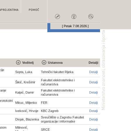
[ Petak 7.08.2026.]
Voditelj
Ustanova
Detalji
ije
Sopta, Luka
Tehnički fakultet Rijeka
Detalji
Fakultet elektrotehnike i
Šikić, Krešimir
Detalji
računarstva
vanje
Fakultet elektrotehnike i
Kalpić, Damir
Detalji
računarstva
protokolni
Mikuc, Miljenko
FER
Detalji
Iveković, Hrvoje
KBC Zagreb
Detalji
Sveučilište u Zagrebu Fakultet
Divjak, Blazenka
Detalji
organizacije i informatke
tskim
Milinović,
SRCE
Detalji