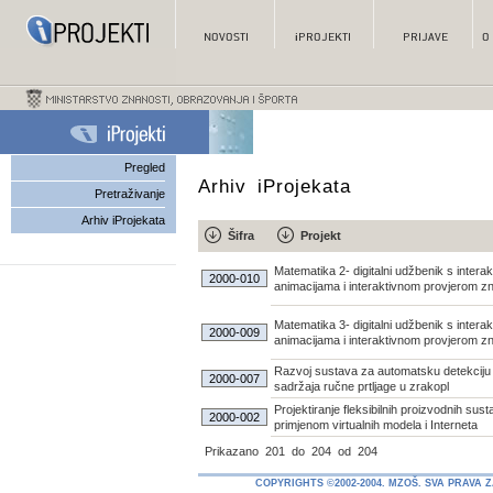
Pregled
Arhiv iProjekata
Pretraživanje
Arhiv iProjekata
Šifra
Projekt
Matematika 2- digitalni udžbenik s interak
2000-010
animacijama i interaktivnom provjerom z
Matematika 3- digitalni udžbenik s interak
2000-009
animacijama i interaktivnom provjerom z
Razvoj sustava za automatsku detekciju
2000-007
sadržaja ručne prtljage u zrakopl
Projektiranje fleksibilnih proizvodnih sus
2000-002
primjenom virtualnih modela i Interneta
Prikazano
201
do
204
od
204
COPYRIGHTS ©2002-2004. MZOŠ. SVA PRAVA 